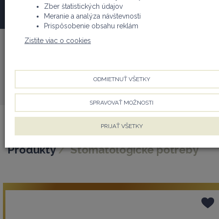
Zber štatistických údajov
produkty
Meranie a analýza návštevnosti
Prispôsobenie obsahu reklám
Značky
Zistite viac o cookies
HUDENS BIO
Zoradenie
ODMIETNUŤ VŠETKY
Najviac obľúbené
SPRAVOVAŤ MOŽNOSTI
PRIJAŤ VŠETKY
HUDENS BIO
Produkty
Stomatologické potreby