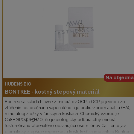
Na objedná
HUDENS BIO
BONTREE - kostný štepový materiál
Bontree sa skladá hlavne z minerálov OCP a OCP je jednou zo
zlúčenín fosforečnanu vápenatého a je prekurzorom apatitu (HA),
minerálnej zložky v ľudských kostiach. Chemický vzorec je
Ca8H2(PO4)6·5H2O, čo je biologicky odbúrateľný minerál
fosforečnanu vápenatého obsahujúci osem iónov Ca. Tento jav
dramaticky zlepšuje regeneráciu kostí, keď sa implantuje Bontree.