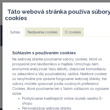
DOPRAVA ZDARMA pri nákupe
info@mwi.sk I +421 91
Táto webová stránka používa súbor
nad 500€
cookies
PRE ODSÚHLASENIE REGISTRÁCIE SA TREBA REGISTROVAŤ 
Súhlas
Nastavenia cookies
O cookies
FIRMA (odfajknúť na začiatku registrácie - PRÁVNICKÁ OS
ALEBO FYZICKÁ OSOBA PODNIKATEĽ)
Súhlasím s používaním cookies
Na webovej stránke používame súbory cookies, ktoré sú
prospešné pre návštevníkov a majiteľa. Umožňujú nám
Užívateľ
Košík
anonymne analyzovať Vašu aktivitu, zlepšovať komunikáciu
Nákupný košík
so zákazníkmi a Váš používateľský zážitok. Niektoré cookies
Prihlásiť
sú nevyhnutné pre správne fungovanie webovej stránky. Iné
Registrovať
súbory môžete spravovať podľa osobných preferencií.
Cookies, ktoré používame len s Vašim súhlasom sú vypísané
nižšie.
Poskytovanie kvalitnejších online služieb našeho E-
produkty
články
cenníky
kontakt
shopu
Personalizácia webovej stránky