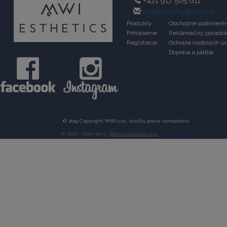
+421 917 505 611
objednavky@mwi.sk
Produkty
Obchodné podmienk
Prihlásenie
Reklamačný poriado
Registrácia
Ochrana osobných úd
Doprava a platba
© 2019 Copyright MWI s.r.o., všetky práva vyhradené
© 2026 - Copyright :
Bonus Slovakia s.r.o.
sid -
, w:496