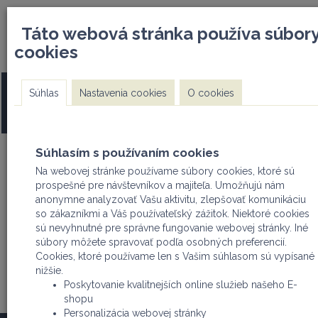
DOPRAVA ZDARMA pri nákupe
info@mwi.sk I +421 91
Táto webová stránka používa súbor
nad 500€
cookies
PRE ODSÚHLASENIE REGISTRÁCIE SA TREBA REGISTROVAŤ 
Súhlas
Nastavenia cookies
O cookies
FIRMA (odfajknúť na začiatku registrácie - PRÁVNICKÁ OS
ALEBO FYZICKÁ OSOBA PODNIKATEĽ)
Súhlasím s používaním cookies
Na webovej stránke používame súbory cookies, ktoré sú
prospešné pre návštevníkov a majiteľa. Umožňujú nám
Užívateľ
Košík
anonymne analyzovať Vašu aktivitu, zlepšovať komunikáciu
Nákupný košík
so zákazníkmi a Váš používateľský zážitok. Niektoré cookies
Prihlásiť
sú nevyhnutné pre správne fungovanie webovej stránky. Iné
Registrovať
súbory môžete spravovať podľa osobných preferencií.
Cookies, ktoré používame len s Vašim súhlasom sú vypísané
nižšie.
Poskytovanie kvalitnejších online služieb našeho E-
produkty
články
cenníky
kontakt
shopu
Personalizácia webovej stránky