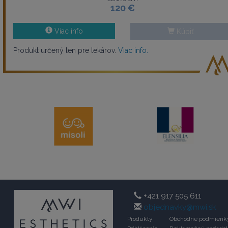
120 €
Viac info
Kúpiť
Produkt určený len pre lekárov.
Viac info.
+421 917 505 611
objednavky@mwi.sk
Produkty
Obchodné podmienk