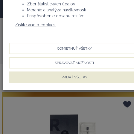
Zber štatistických údajov
produkty
Meranie a analýza návštevnosti
Prispôsobenie obsahu reklám
Značky
Zistite viac o cookies
ReNAD+
Zoradenie
ODMIETNUŤ VŠETKY
Najviac obľúbené
SPRAVOVAŤ MOŽNOSTI
PRIJAŤ VŠETKY
ReNAD+