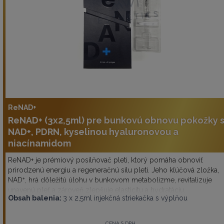
ReNAD+
ReNAD+ (3x2,5ml) pre bunkovú obnovu pokožky 
NAD+, PDRN, kyselinou hyaluronovou a
niacínamidom
ReNAD+ je prémiový posilňovač pleti, ktorý pomáha obnoviť
prirodzenú energiu a regeneračnú silu pleti. Jeho kľúčová zložka,
NAD⁺, hrá dôležitú úlohu v bunkovom metabolizme, revitalizuje
unavenú pleť a zároveň zlepšuje elasticitu a hydratáciu.
Obsah balenia:
3 x 2,5ml injekčná striekačka s výplňou
CENA S DPH