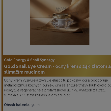
Gold Energy & Snail Synergy
Gold Snail Eye Cream - očný krém s 24K zlatom a
slimačím mucínom
Očný krém vyživuje a zvyšuje elasticitu pokožky očí a podporuje
metabolizmus kožných buniek, čím sa znižuje tmavý kruh okolo oč
Poskytuje regeneračné a protivráskové účinky. Výťažok z filtrátu
slimáka a 24K zlata rozjasní a omladí pleť.
Obsah balenia:
30 ml