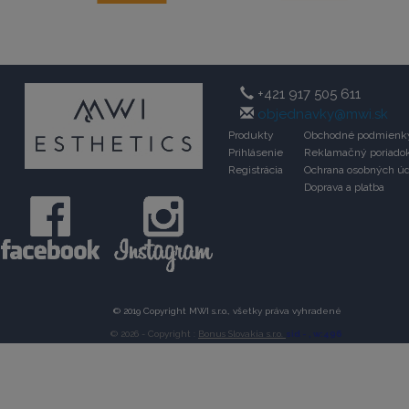
+421 917 505 611
objednavky@mwi.sk
Produkty
Obchodné podmienk
Prihlásenie
Reklamačný poriado
Registrácia
Ochrana osobných úd
Doprava a platba
© 2019 Copyright MWI s.r.o., všetky práva vyhradené
© 2026 - Copyright :
Bonus Slovakia s.r.o.
sid -
, w:496