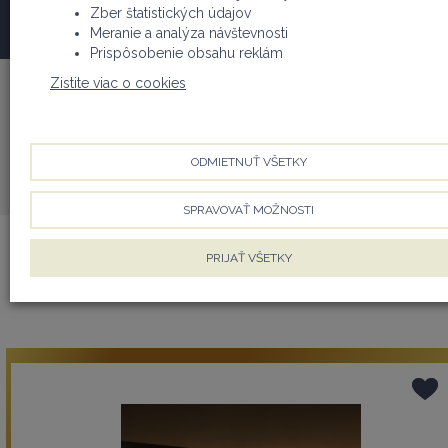
Zber štatistických údajov
produkty
Meranie a analýza návštevnosti
Prispôsobenie obsahu reklám
Značky
Zistite viac o cookies
Všetky značky
Zoradenie
ODMIETNUŤ VŠETKY
Najviac obľúbené
SPRAVOVAŤ MOŽNOSTI
PRIJAŤ VŠETKY
Produkty
Starostlivosť o pleť