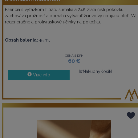
Esencia s výťažkom filtrátu slimáka a 24K zlata čistí pokožku,
zachováva pružnosť a pomáha vytvárať žiarivo vyzerajúcu pleť. Má
regeneračné a protivráskové účinky na pokožku.
Obsah balenia:
45 ml
CENA S DPH
60 €
[#NakupnyKosik]
Viac info