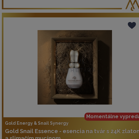
Momentálne vypred
Gold Energy & Snail Synergy
Gold Snail Essence - esencia na tvár s 24K zlato
a slimačím mucínom