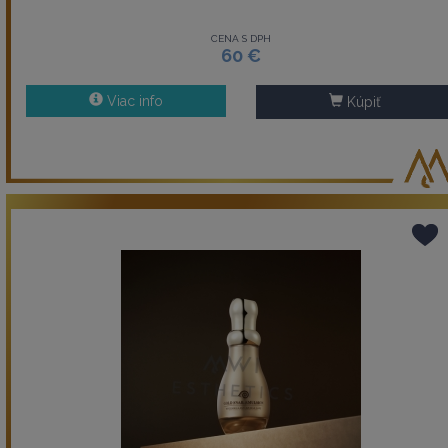
CENA S DPH
60 €
Viac info
Kúpiť