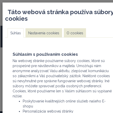
DOPRAVA ZDARMA pri nákupe
info@mwi.sk I +421 91
Táto webová stránka používa súbor
nad 500€
cookies
PRE ODSÚHLASENIE REGISTRÁCIE SA TREBA REGISTROVAŤ 
Súhlas
Nastavenia cookies
O cookies
FIRMA (odfajknúť na začiatku registrácie - PRÁVNICKÁ OS
ALEBO FYZICKÁ OSOBA PODNIKATEĽ)
Súhlasím s používaním cookies
Na webovej stránke používame súbory cookies, ktoré sú
prospešné pre návštevníkov a majiteľa. Umožňujú nám
Užívateľ
Košík
anonymne analyzovať Vašu aktivitu, zlepšovať komunikáciu
Nákupný košík
so zákazníkmi a Váš používateľský zážitok. Niektoré cookies
Prihlásiť
sú nevyhnutné pre správne fungovanie webovej stránky. Iné
Registrovať
súbory môžete spravovať podľa osobných preferencií.
Cookies, ktoré používame len s Vašim súhlasom sú vypísané
nižšie.
Poskytovanie kvalitnejších online služieb našeho E-
produkty
články
cenníky
kontakt
shopu
Personalizácia webovej stránky