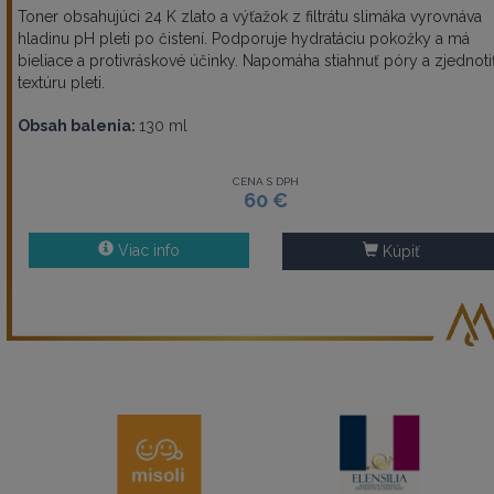
Toner obsahujúci 24 K zlato a výťažok z filtrátu slimáka vyrovnáva
hladinu pH pleti po čistení. Podporuje hydratáciu pokožky a má
bieliace a protivráskové účinky. Napomáha stiahnuť póry a zjednoti
textúru pleti.
Obsah balenia:
130 ml
CENA S DPH
60 €
Viac info
Kúpiť