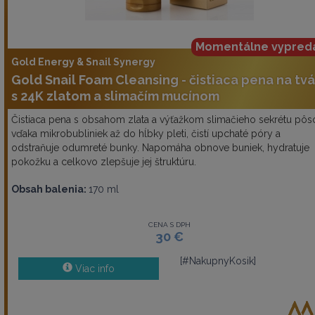
Momentálne vypred
Gold Energy & Snail Synergy
Gold Snail Foam Cleansing - čistiaca pena na tvá
s 24K zlatom a slimačím mucínom
Čistiaca pena s obsahom zlata a výťažkom slimačieho sekrétu pôs
vďaka mikrobubliniek až do hĺbky pleti, čistí upchaté póry a
odstraňuje odumreté bunky. Napomáha obnove buniek, hydratuje
pokožku a celkovo zlepšuje jej štruktúru.
Obsah balenia:
170 ml
CENA S DPH
30 €
[#NakupnyKosik]
Viac info