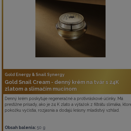
Gold Energy & Snail Synergy
Gold Snail Cream - denný krém na tvár s 24K
zlatom a slimačím mucínom
Denný krém poskytuje regeneračné a protivráskové účinky. Má
prestížne prísady, ako je 24 K zlato a výťažok z filtrátu slimáka, ktor
pokožku vyčistia, rozjasnia a dodajú krásny mladistvý vzhľad.
Obsah balenia:
50 g