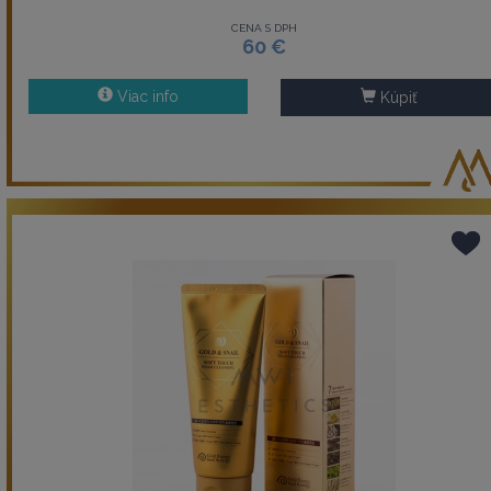
CENA S DPH
60 €
Viac info
Kúpiť