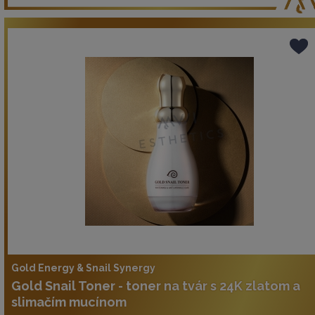
Gold Energy & Snail Synergy
Gold Snail Toner - toner na tvár s 24K zlatom a
slimačím mucínom