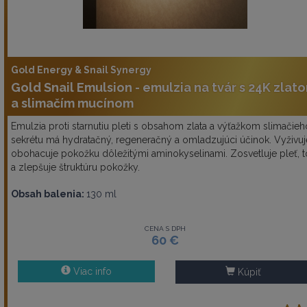
Gold Energy & Snail Synergy
Gold Snail Emulsion - emulzia na tvár s 24K zlat
a slimačím mucínom
Emulzia proti starnutiu pleti s obsahom zlata a výťažkom slimačieh
sekrétu má hydratačný, regeneračný a omladzujúci účinok. Vyživuj
obohacuje pokožku dôležitými aminokyselinami. Zosvetluje pleť, 
a zlepšuje štruktúru pokožky.
Obsah balenia:
130 ml
CENA S DPH
60 €
Viac info
Kúpiť