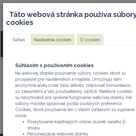
DOPRAVA ZDARMA pri nákupe
info@mwi.sk I +421 91
Táto webová stránka používa súbor
nad 500€
cookies
PRE ODSÚHLASENIE REGISTRÁCIE SA TREBA REGISTROVAŤ 
Súhlas
Nastavenia cookies
O cookies
FIRMA (odfajknúť na začiatku registrácie - PRÁVNICKÁ OS
ALEBO FYZICKÁ OSOBA PODNIKATEĽ)
Súhlasím s používaním cookies
Na webovej stránke používame súbory cookies, ktoré sú
prospešné pre návštevníkov a majiteľa. Umožňujú nám
Užívateľ
Košík
anonymne analyzovať Vašu aktivitu, zlepšovať komunikáciu
Nákupný košík
so zákazníkmi a Váš používateľský zážitok. Niektoré cookies
Prihlásiť
sú nevyhnutné pre správne fungovanie webovej stránky. Iné
Registrovať
súbory môžete spravovať podľa osobných preferencií.
Cookies, ktoré používame len s Vašim súhlasom sú vypísané
nižšie.
Poskytovanie kvalitnejších online služieb našeho E-
produkty
články
cenníky
kontakt
shopu
Personalizácia webovej stránky