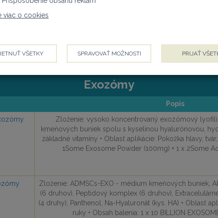
Prispôsobenie obsahu reklám
te viac o cookies
IETNUŤ VŠETKY
SPRAVOVAŤ MOŽNOSTI
PRIJAŤ VŠET
Exozómy
Popis
exozómy
Zloženie: vysoko koncentrovaný exozómový lyofili
kmeňových buniek spolu s kyselinou hyalurónovou, hy
základné vitamíny • Oblasť aplikácie: Pokožka hlavy, tvár,
1Some Exosome Powder (100mg) + 1 x 2Some Activ
xozómy
Zloženie: ADMSCs-EXO - médium kmeňových buniek, Akti
(6 druhov), Peptidový komplex (6 druhov), Extracelulárn
(4 druhy), Panthenol, Na-Hyaluronát (kys. HA) • Oblasť apli
ruky • Obsah balenia: 1 x 10 BILLION EXOSOME