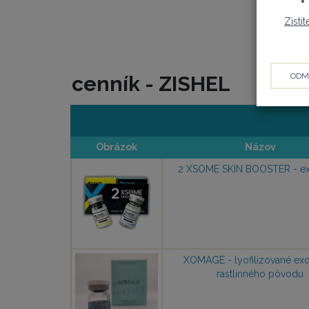
Zisti
ODM
cenník - ZISHEL
Obrázok
Názov
2 XSOME SKIN BOOSTER - 
XOMAGE - lyofilizované e
rastlinného pôvodu