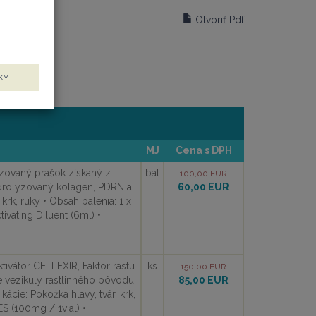
Otvoriť Pdf
KY
MJ
Cena s DPH
zovaný prášok získaný z
bal
100,00 EUR
drolyzovaný kolagén, PDRN a
60,00 EUR
 krk, ruky • Obsah balenia: 1 x
ating Diluent (6ml) •
vátor CELLEXIR, Faktor rastu
ks
150,00 EUR
e vezikuly rastlinného pôvodu
85,00 EUR
kácie: Pokožka hlavy, tvár, krk,
S (100mg / 1vial) •