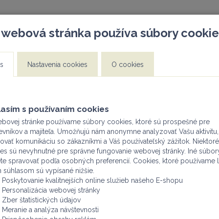
 webová stránka používa súbory cookie
 REGISTROVAŤ AKO FIRMA (odfajknúť na začiatku registrácie
PODNIKATEĽ)
s
Nastavenia cookies
O cookies
Užívateľ
Prihlásiť
asím s používaním cookies
Registrovať
bovej stránke používame súbory cookies, ktoré sú prospešné pre
evníkov a majiteľa. Umožňujú nám anonymne analyzovať Vašu aktivitu,
články
cenníky
kontakt
ovať komunikáciu so zákazníkmi a Váš používateľský zážitok. Niektoré
es sú nevyhnutné pre správne fungovanie webovej stránky. Iné súbor
e spravovať podľa osobných preferencií.
Cookies, ktoré používame l
 súhlasom sú vypísané nižšie.
Poskytovanie kvalitnejších online služieb našeho E-shopu
Personalizácia webovej stránky
Značka
Zber štatistických údajov
Meranie a analýza návštevnosti
ZISHEL