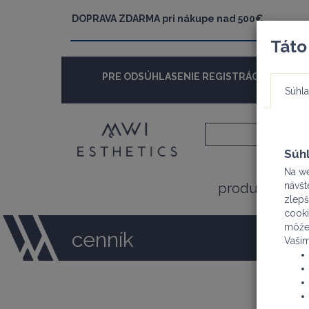
DOPRAVA ZDARMA pri nákupe nad 500€
Táto
PRE ODSÚHLASENIE REGISTRÁCIE SA TREBA
Súhla
Súhl
Na we
produkty
návšt
zlepš
cooki
môžet
cenník
Vašim