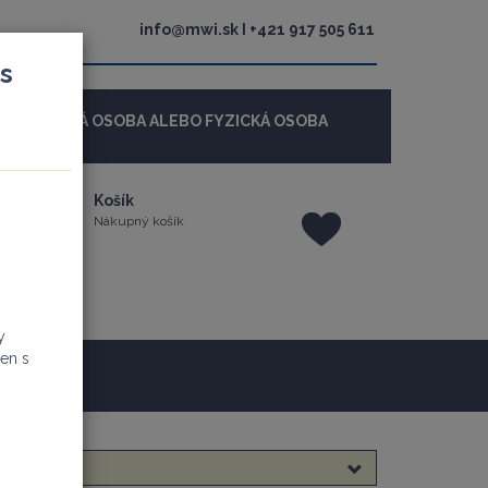
info@mwi.sk I +421 917 505 611
s
 - PRÁVNICKÁ OSOBA ALEBO FYZICKÁ OSOBA
Košík
Nákupný košík
y
en s